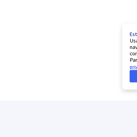
Est
Usa
nav
co
Par
pri
A minha lista
Ajuda
Comentários e sugestões
Contactos