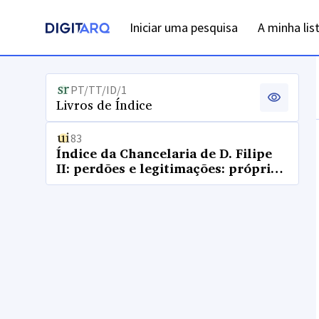
Iniciar uma pesquisa
A minha lis
PT/TT/ID/1
Livros de Índice
83
Índice da Chancelaria de D. Filipe
II: perdões e legitimações: próprios
e comuns: letras M a Z e letras A a V