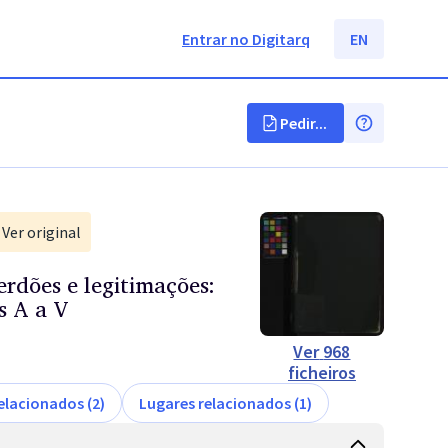
Entrar no Digitarq
EN
Pedir...
Ver original
perdões e legitimações:
s A a V
Ver
968
ficheiros
elacionados (2)
Lugares relacionados (1)