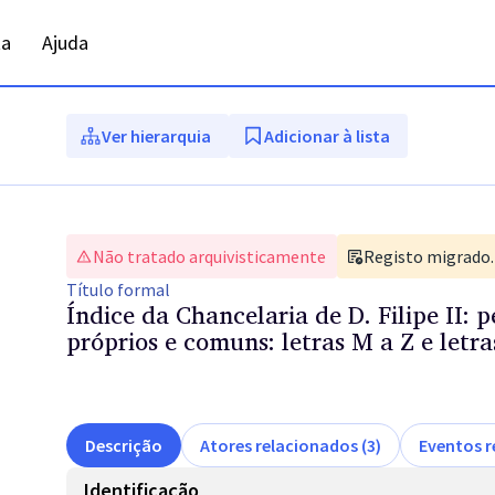
ta
Ajuda
Ver hierarquia
Adicionar à lista
Não tratado arquivisticamente
Registo migrado. 
Título
formal
Índice da Chancelaria de D. Filipe II: 
próprios e comuns: letras M a Z e letra
Descrição
Atores relacionados (3)
Eventos r
Identificação