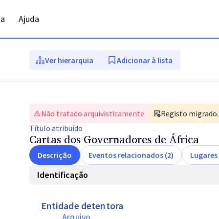
ta
Ajuda
Ver hierarquia
Adicionar à lista
Não tratado arquivisticamente
Registo migrado. 
Título
atribuído
Cartas dos Governadores de África
Descrição
Eventos relacionados (2)
Lugares 
Identificação
Entidade detentora
Arquivo 