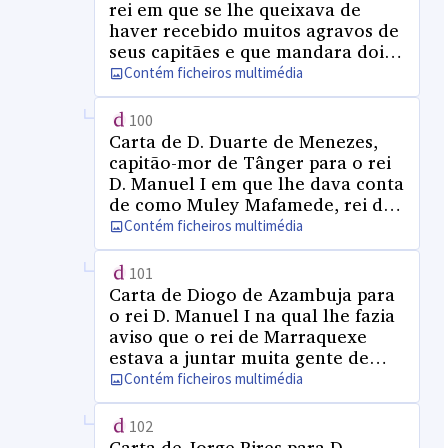
rei em que se lhe queixava de
haver recebido muitos agravos de
seus capitães e que mandara dois
mouros de sua casa a Alcácer para
Contém ficheiros multimédia
venderem dois cavalos e levarem
cartas dos cativos cristãos, e que
100
D. João de Sousa, capitão daquele
Carta de D. Duarte de Menezes,
lugar os prendera em ferros e
capitão-mor de Tânger para o rei
mandara os cavalos para a sua
D. Manuel I em que lhe dava conta
estrebaria, pedindo-lhe fizesse
de como Muley Mafamede, rei de
justiça
Fez, havia muitos dias que estava
Contém ficheiros multimédia
em Alcácer Quibir, com intenção
de acometer àquela cidade
101
Carta de Diogo de Azambuja para
o rei D. Manuel I na qual lhe fazia
aviso que o rei de Marraquexe
estava a juntar muita gente de
alarves para atacar aquela cidade
Contém ficheiros multimédia
102
Carta de Jorge Pires para D.