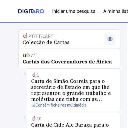
Iniciar uma pesquisa
A minha lis
PT/TT/CART
Colecção de Cartas
877
Cartas dos Governadores de África
1
Carta de Simão Correia para o
secretário de Estado em que lhe
representou o grande trabalho e
moléstias que tinha com as
importunações dos mouros e com
Contém ficheiros multimédia
os seus negócios
10
Carta de Cide Ale Baraxa para o