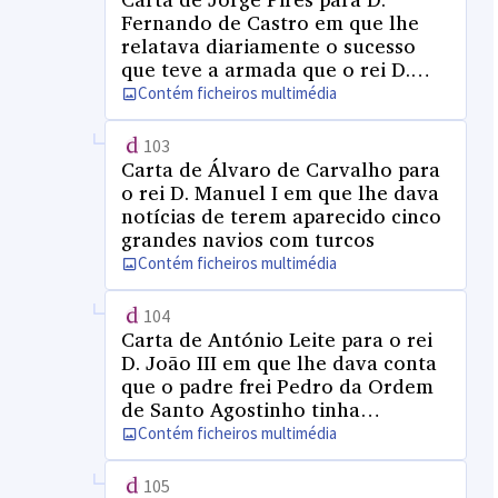
Fernando de Castro em que lhe
relatava diariamente o sucesso
que teve a armada que o rei D.
Manuel I mandou sobre a cidade
Contém ficheiros multimédia
de Azamor, que tinha por general
D. Jaime, duque de Bragança, e
103
por capitão D. João de Menezes, o
Carta de Álvaro de Carvalho para
conde de Borba e muitos outros
o rei D. Manuel I em que lhe dava
fidalgos
notícias de terem aparecido cinco
grandes navios com turcos
Contém ficheiros multimédia
104
Carta de António Leite para o rei
D. João III em que lhe dava conta
que o padre frei Pedro da Ordem
de Santo Agostinho tinha
começado a fazer uma casa da
Contém ficheiros multimédia
Ordem de Santa Maria da Graça, e
pedia que o favorecesse
105