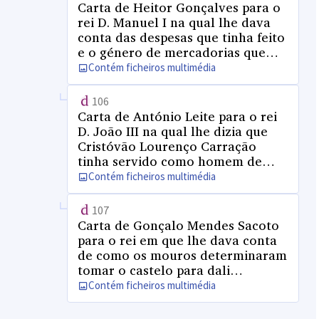
Carta de Heitor Gonçalves para o
rei D. Manuel I na qual lhe dava
conta das despesas que tinha feito
e o género de mercadorias que
gastavam
Contém ficheiros multimédia
106
Carta de António Leite para o rei
D. João III na qual lhe dizia que
Cristóvão Lourenço Carração
tinha servido como homem de
grande espírito e cuidado sendo
Contém ficheiros multimédia
guarda da Barra e sobrerrolda,
tendo-o feito com muita honra e
107
sendo merecedor que o dito
Carta de Gonçalo Mendes Sacoto
senhor lhe fizesse mercê, motivo
para o rei em que lhe dava conta
pelo qual o punha na sua real
de como os mouros determinaram
presença para o premiar
tomar o castelo para dali
pelejarem e tomarem a artilharia
Contém ficheiros multimédia
do baluarte