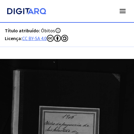
PT-ADFAR-PQR-LLE09-003-00016_m0001.jpg - Óbitos - ADFA
Título atribuído:
Óbitos
Licença:
CC BY-SA 4.0