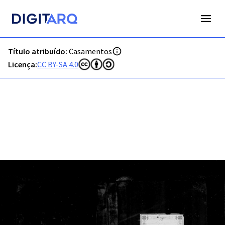
PT-ADFAR-PRQ-LLE06-002-00011_m0001.jpg - Casamentos -
Título atribuído:
Casamentos
Licença:
CC BY-SA 4.0