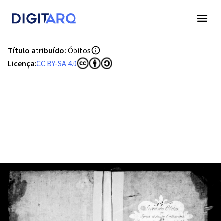
PT-ADFAR-PRQ-TVR04-003-00010_m0001.jpg - Digitarq
Título atribuído:
Óbitos
Licença:
CC BY-SA 4.0