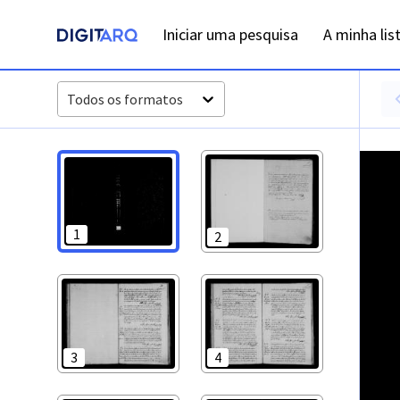
PT-ADFAR-PRQ-FAR04-003-00010_m0001.jpg - Óbitos - ADFA
Iniciar uma pesquisa
A minha lis
Todos os formatos
1
2
3
4