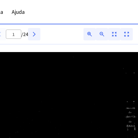
R - Digitarq
ta
Ajuda
/
24