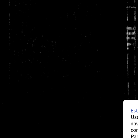
Est
Usa
nav
co
Par