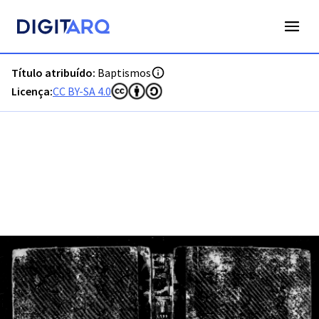
PT-ADFAR-PRQ-FAR04-001-00009_m0001.jpg - Baptismos - 
Título atribuído:
Baptismos
Licença:
CC BY-SA 4.0