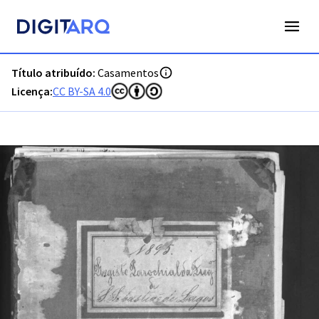
PT-ADFAR-PRQ-LGS06-002-00042_m0001.jpg - Digitarq
Título atribuído:
Casamentos
Licença:
CC BY-SA 4.0