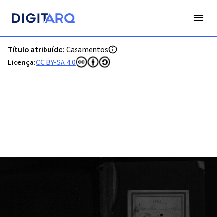
PT-ADFAR-PRQ-OLH04-002-00024_m0001.jpg - Digitarq
Título atribuído:
Casamentos
Licença:
CC BY-SA 4.0