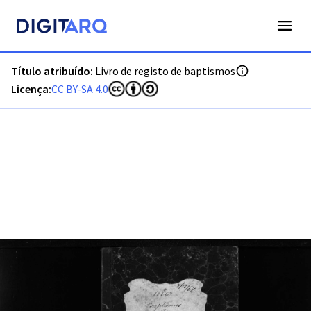
PT-ADVRL-PRQ-PPRG03-001-012_m0001.jpg - Livro de regist
Título atribuído:
Livro de registo de baptismos
Licença:
CC BY-SA 4.0