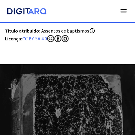
PT-ADVCT-PRQ-PMNC05-001-00002_m0001.jpg - Assentos de
Título atribuído:
Assentos de baptismos
Licença:
CC BY-SA 4.0