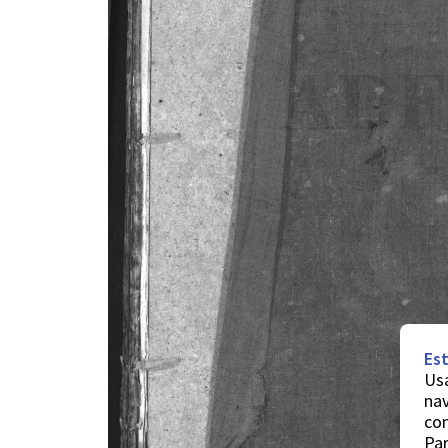
Est
Usa
nav
co
Par