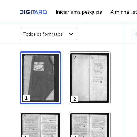
PT-ADFAR-PRQ-TVR07-002-00007_m0001.jpg - Casamentos -
Iniciar uma pesquisa
A minha lis
Todos os formatos
1
2