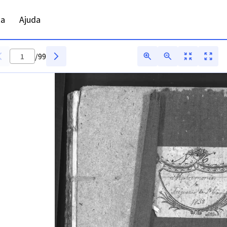
 ADFAR - Digitarq
ta
Ajuda
/
99