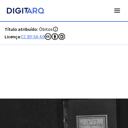
PT-ADFAR-PRQ-MCQ01-003-00050_m0001.jpg - Digitarq
Título atribuído:
Óbitos
Licença:
CC BY-SA 4.0