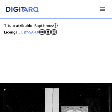
PT-ADFAR-PRQ-VBP02-001-00016_m0001.jpg - Digitarq
Título atribuído:
Baptismos
Licença:
CC BY-SA 4.0