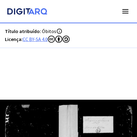
PT-ADFAR-PRQ-VBP04-003-00003_m0001.jpg - Digitarq
Título atribuído:
Óbitos
Licença:
CC BY-SA 4.0