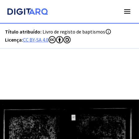
PT-ADVRL-PRQ-PPRG08-001-054_m0001.jpg - Digitarq
Título atribuído:
Livro de registo de baptismos
Licença:
CC BY-SA 4.0