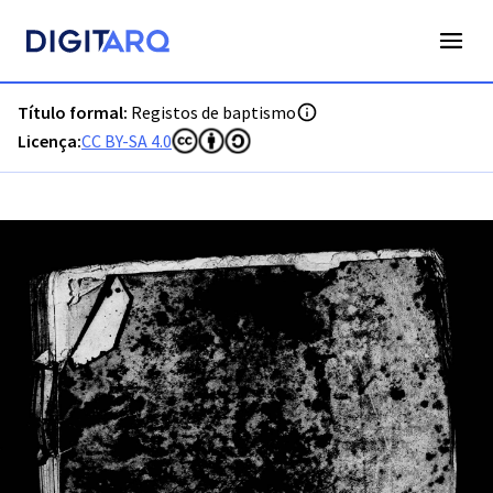
PT-ADLSB-PRQ-PLGS06-001-B5_m0001.jpg - Digitarq
Título formal:
Registos de baptismo
Licença:
CC BY-SA 4.0