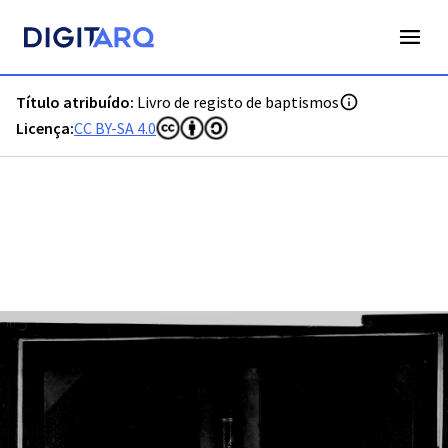
PT-ADVRL-PRQ-PPRG03-001-004_m0001.jpg - Livro de regist
Título atribuído:
Livro de registo de baptismos
Licença:
CC BY-SA 4.0