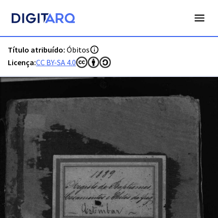
PT-ADFAR-PRQ-LGA01-003-00037_m0001.jpg - Digitarq
Título atribuído:
Óbitos
Licença:
CC BY-SA 4.0