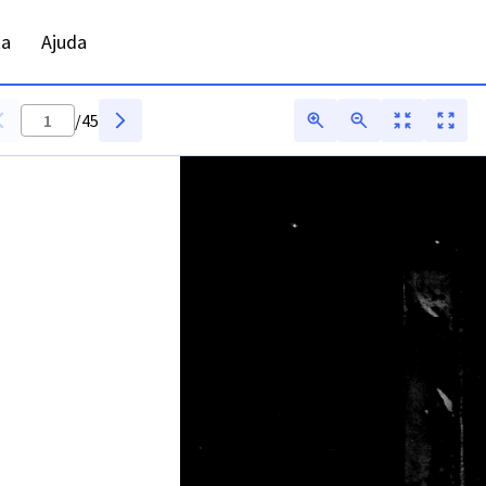
ta
Ajuda
/
45