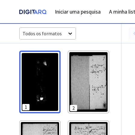
PT-ADFAR-PRQ-CTM02-001-00041_m0001.jpg - Digitarq
Iniciar uma pesquisa
A minha lis
Todos os formatos
1
2