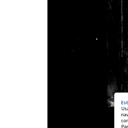
Est
Usa
nav
co
Par