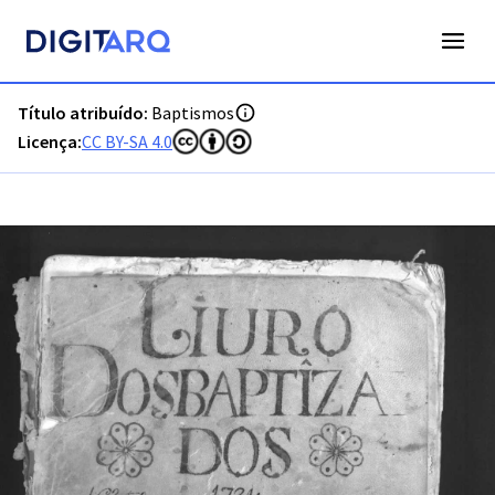
PT-ADFAR-PRQ-TVR07-001-00005_m0001.jpg - Digitarq
Título atribuído:
Baptismos
Licença:
CC BY-SA 4.0