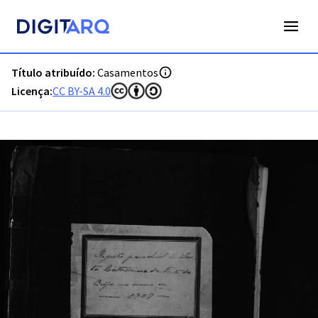
PT-ADFAR-PRQ-TVR04-002-0058_m0001.jpg - Digitarq
Título atribuído:
Casamentos
Licença:
CC BY-SA 4.0