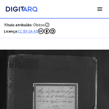
PT-ADFAR-PRQ-TVR04-003-00055_m0001.jpg - Digitarq
Título atribuído:
Óbitos
Licença:
CC BY-SA 4.0