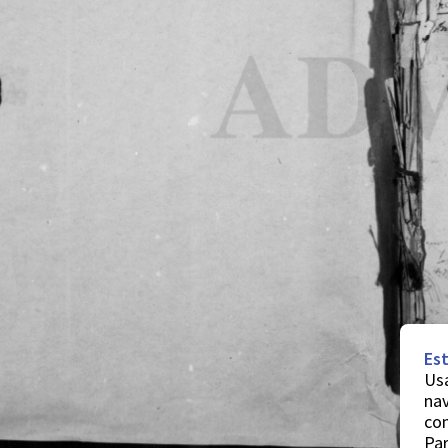
Est
Usa
nav
co
Par