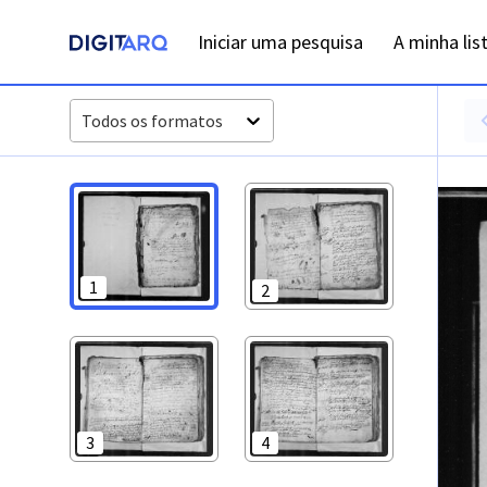
PT-ADVRL-PRQ-PPRG08-003-138_m0001.jpg - Digitarq
Iniciar uma pesquisa
A minha lis
Todos os formatos
1
2
3
4