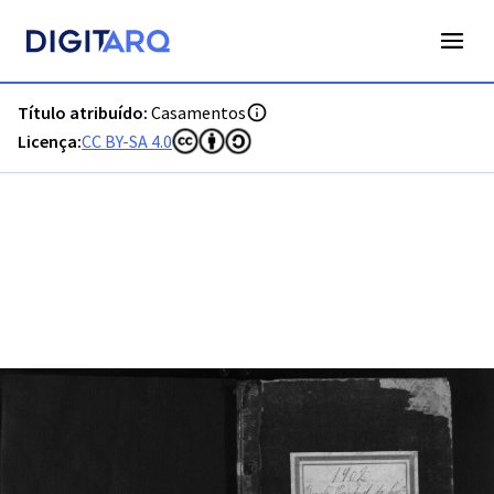
PT-ADFAR-PRQ-MCQ01-002-00047_m0001.jpg - Digitarq
Título atribuído:
Casamentos
Licença:
CC BY-SA 4.0