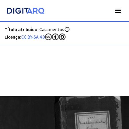
PT-ADFAR-PRQ-PTM03-002-00037_m0001.jpg - Digitarq
Título atribuído:
Casamentos
Licença:
CC BY-SA 4.0