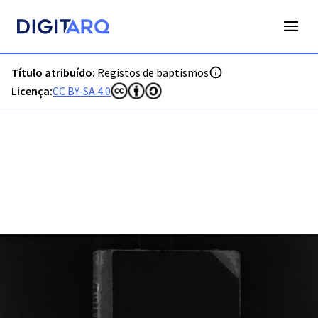
PT-ADPTG-PRQ-PPTG07-01-11B_m0001.jpg - Registos de ba
Título atribuído:
Registos de baptismos
Licença:
CC BY-SA 4.0