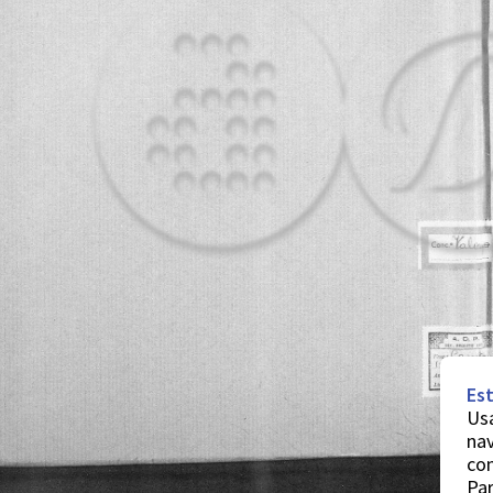
Est
Usa
nav
co
Par