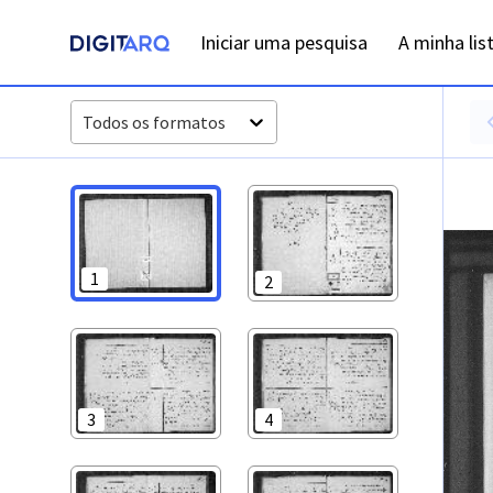
PT-ADPRT-PRQ-PVLG02-003-0029_m0649.jpg - Digitarq
Iniciar uma pesquisa
A minha lis
Todos os formatos
1
2
3
4