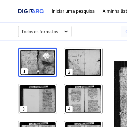
PT-ADLSB-PRQ-PTVR04-002-C6_m0001.jpg - Digitarq
Iniciar uma pesquisa
A minha lis
Todos os formatos
1
2
3
4