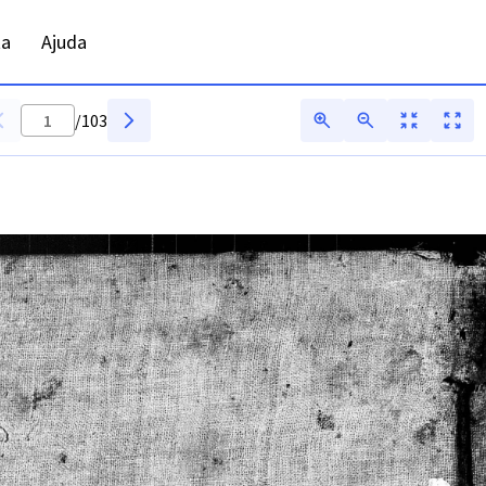
ta
Ajuda
/
103