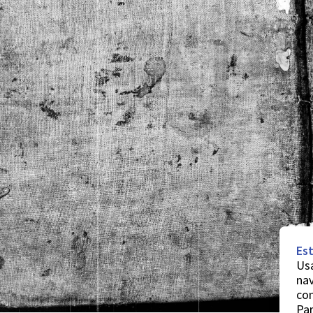
Est
Usa
nav
co
Par