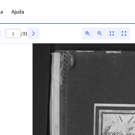
ta
Ajuda
/
31