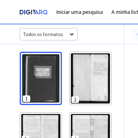
PT-ADFAR-PRQ-LLE06-001-00045_m0001.jpg - Digitarq
Iniciar uma pesquisa
A minha lis
Todos os formatos
1
2