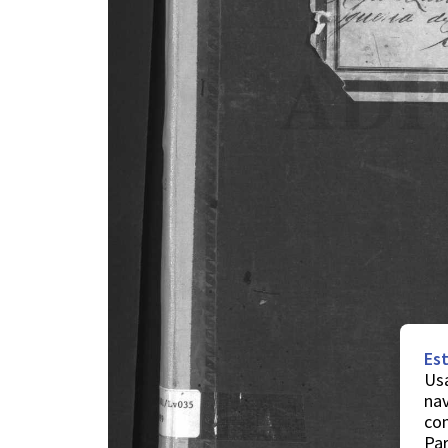
Est
Usa
nav
co
Par