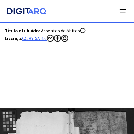
PT-ADVCT-PRQ-PCMN17-003-00001_m0001.jpg - Assentos de
Título atribuído:
Assentos de óbitos
Licença:
CC BY-SA 4.0