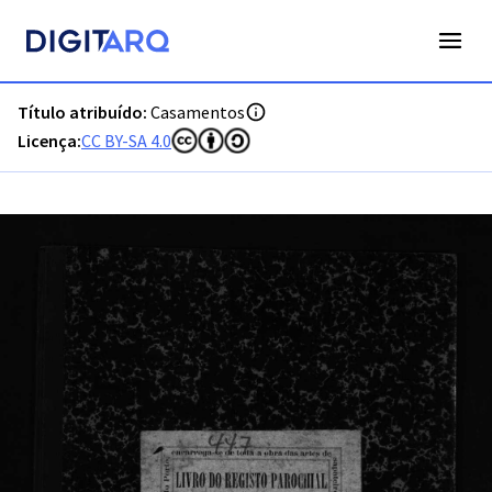
PT-ADAVR-PARC05-2-57_m00001.jpg - Casamentos - ADAVR 
Título atribuído:
Casamentos
Licença:
CC BY-SA 4.0