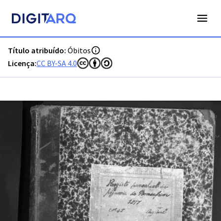
PT-ADFAR-PRQ-LGS02-003-00043_m0001.jpg - Digitarq
Título atribuído:
Óbitos
Licença:
CC BY-SA 4.0