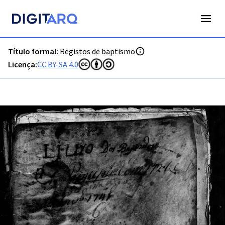
PT-ADLSB-PRQ-PTVR04-001-B6_m0001.jpg - Digitarq
Título formal:
Registos de baptismo
Licença:
CC BY-SA 4.0