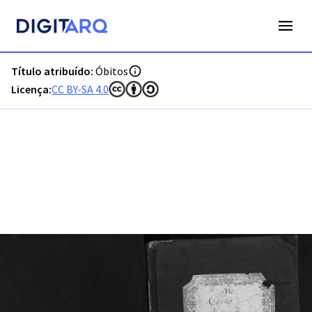
PT-ADFAR-PRQ-PTM03-003-00028_m0001.jpg - Digitarq
Título atribuído:
Óbitos
Licença:
CC BY-SA 4.0