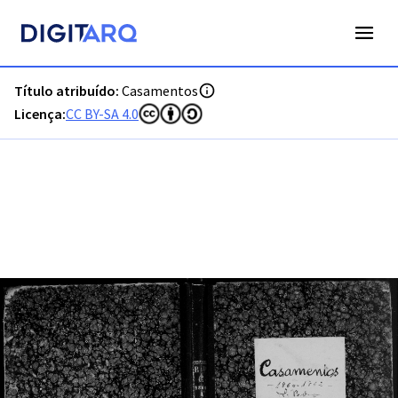
PT-ADFAR-PRQ-FAR04-002-00009_m0001.jpg - Casamentos -
Título atribuído:
Casamentos
Licença:
CC BY-SA 4.0