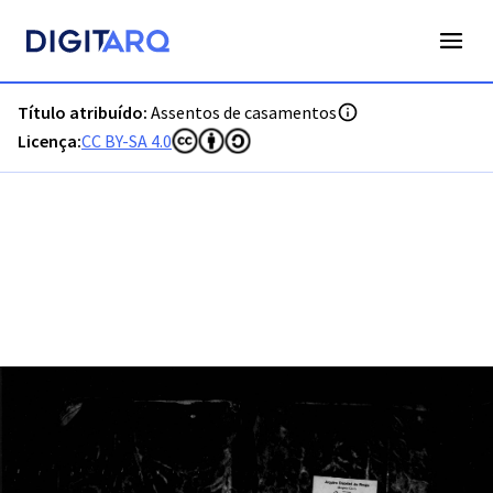
PT-ADVCT-PRQ-PPTB03-002-00004_m0001.jpg - Digitarq
Título atribuído:
Assentos de casamentos
Licença:
CC BY-SA 4.0