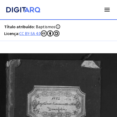
PT-ADFAR-PRQ-LGS02-001-00031_m0001.jpg - Baptismos - 
Título atribuído:
Baptismos
Licença:
CC BY-SA 4.0