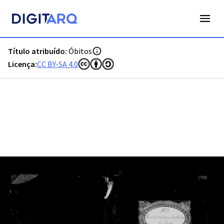
PT-ADFAR-PRQ-MCQ01-003-00021_m0001.jpg - Óbitos - ADF
Título atribuído:
Óbitos
Licença:
CC BY-SA 4.0