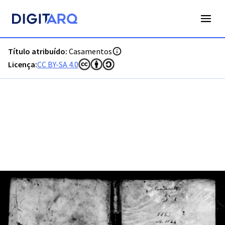
PT-ADFAR-PRQ-FAR04-002-00003_m0001.jpg - Casamentos -
Título atribuído:
Casamentos
Licença:
CC BY-SA 4.0