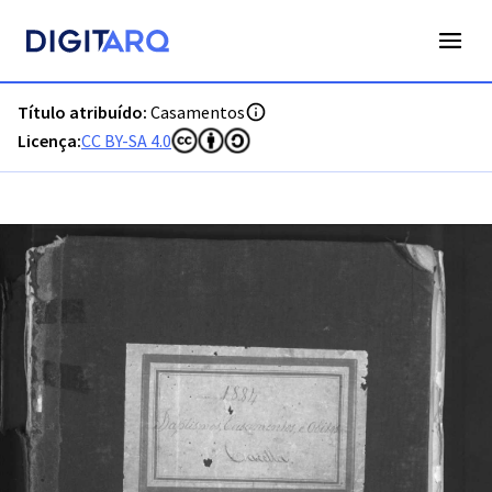
PT-ADFAR-PRQ-VRS01-002-00036_m0001.jpg - Digitarq
Título atribuído:
Casamentos
Licença:
CC BY-SA 4.0