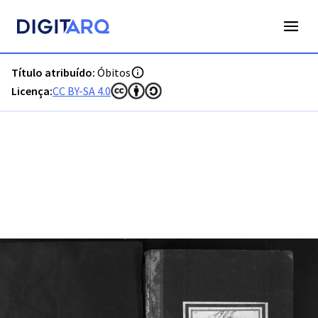
PT-ADFAR-PRQ-PTM03-003-00050_m0001.jpg - Óbitos - ADF
Título atribuído:
Óbitos
Licença:
CC BY-SA 4.0