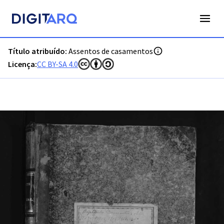
PT-ADVCT-PRQ-PMNC07-002-00013_m0001.jpg - Assentos de
Título atribuído:
Assentos de casamentos
Licença:
CC BY-SA 4.0