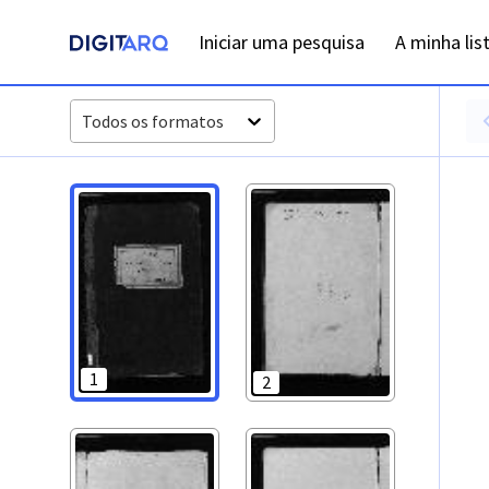
PT-ADFAR-PRQ-LGA01-001-00057_m0001.jpg - Digitarq
Iniciar uma pesquisa
A minha lis
Todos os formatos
1
2