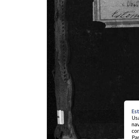
Est
Usa
nav
co
Par