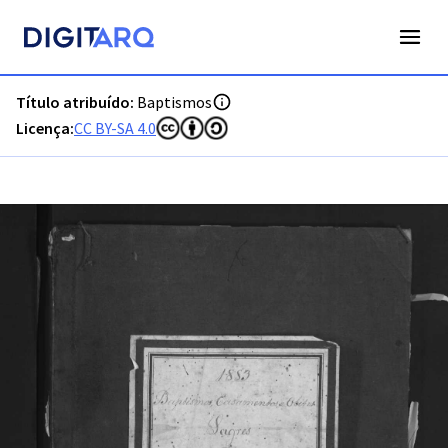
PT-ADFAR-PRQ-VBP04-001-00026_m0001.jpg - Baptismos - 
Título atribuído:
Baptismos
Licença:
CC BY-SA 4.0