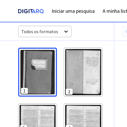
PT-ADFAR-PRQ-LLE06-003-00032_m0001.jpg - Digitarq
Iniciar uma pesquisa
A minha lis
Todos os formatos
1
2