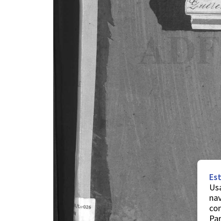
Est
Usa
nav
co
Par