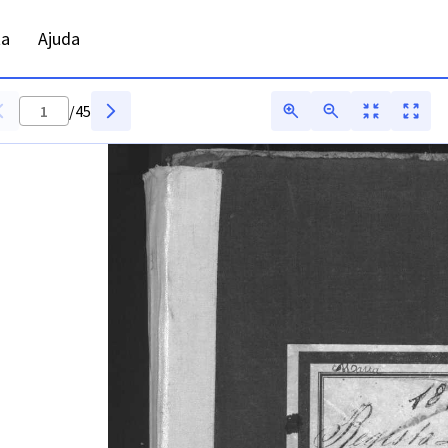
ta
Ajuda
/
45