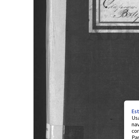
Est
Usa
nav
co
Par