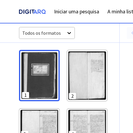
PT-ADFAR-PRQ-LLE04-003-00034_m0001.jpg - Digitarq
Iniciar uma pesquisa
A minha lis
Todos os formatos
1
2