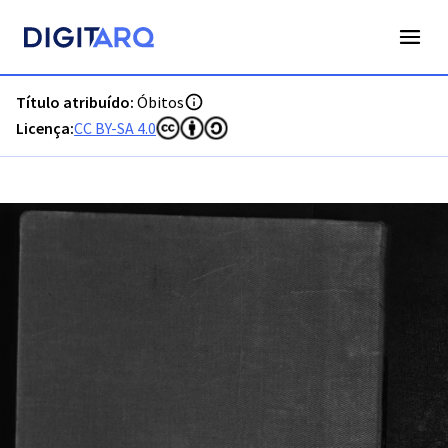
PT-ADFAR-PQR-FAR04-003-00049_m0001.jpg - Digitarq
Título atribuído:
Óbitos
Licença:
CC BY-SA 4.0