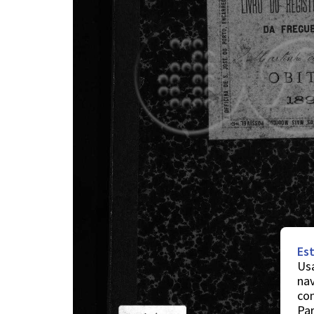
Est
Usa
nav
co
Par