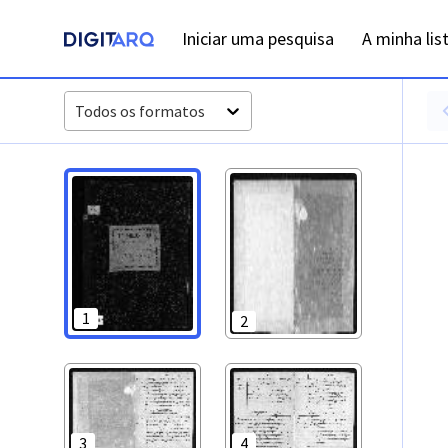
PT-ADPRT-PRQ-PVLG02-003-0050_m00001.jpg - Registos de 
Iniciar uma pesquisa
A minha lis
Todos os formatos
1
2
3
4