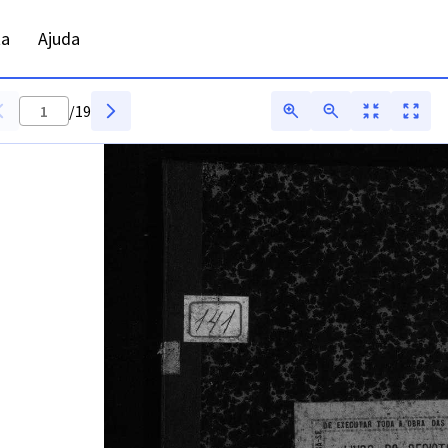
óbitos - ADPRT - Digitarq
ta
Ajuda
/
19