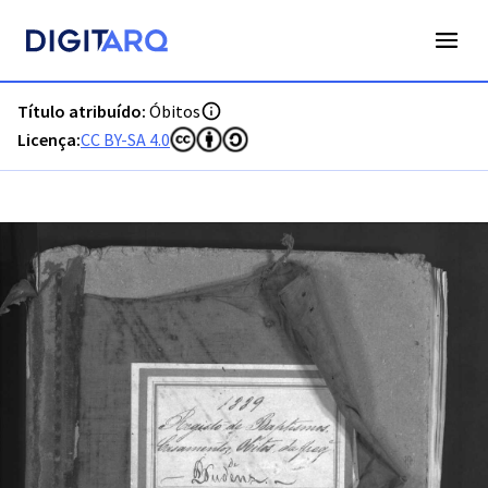
PT-ADFAR-PRQ-VBP02-003-00028_m0001.jpg - Digitarq
Título atribuído:
Óbitos
Licença:
CC BY-SA 4.0